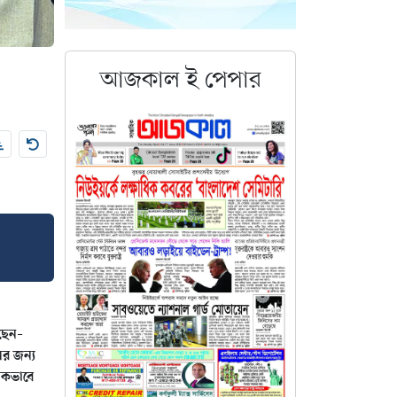
আজকাল
ই
পেপার
েছেন–
ের জন্য
াপকভাবে