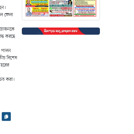
 হন।
েলে ফেলা
 আয়োজনকে
বদ্ধ করছে
্ব পালন
জাতীয় বিশেষ
 শহরের
চিত করা।