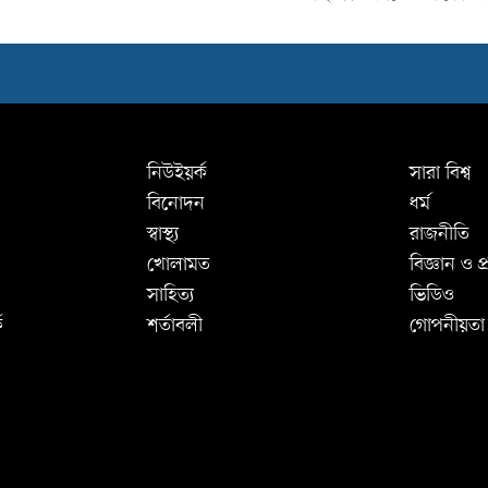
নিউইয়র্ক
সারা বিশ্ব
বিনোদন
ধর্ম
স্বাস্থ্য
রাজনীতি
খোলামত
বিজ্ঞান ও প্র
সাহিত্য
ভিডিও
ে
শর্তাবলী
গোপনীয়তা